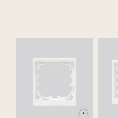
Увеличенная клавиша
Механизмы выполн
подчеркивает изысканный стиль
из высококачестве
и лаконичность серии.
материалов, прошли тестиров
Асимметричная рамка придает
на повышенные нагру
индивидуальность классической
Выключатели и переключат