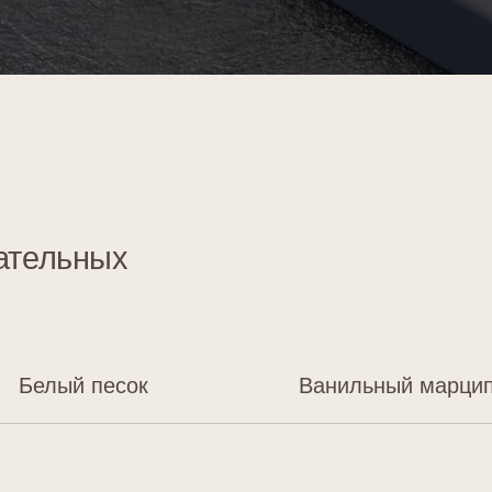
ый песок
Ванильный марципан
Белая магнолия
Белый цвет с глянцевой поверхностью — самый востребо
универсальный и одновременно простой. Он станет пре
дополнением минималистичных и классических интерьер
контрасты и идеально впишется в любой стиль.