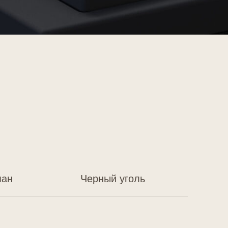
Черный уголь
ванный,
красным
ов. Подчеркнет