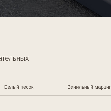
ый песок
Ванильный марципан
Белая магнолия
Белый цвет с глянцевой поверхностью — самый востребо
универсальный и одновременно простой. Он станет пре
дополнением минималистичных и классических интерьер
контрасты и идеально впишется в любой стиль.