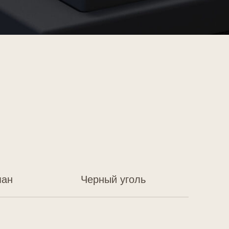
Черный уголь
ванный,
красным
ов. Подчеркнет