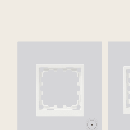
Увеличенная клавиша
Механизмы выполн
подчеркивает изысканный стиль
из высококачестве
и лаконичность серии.
материалов, прошли тестиров
Асимметричная рамка придает
на повышенные нагру
индивидуальность классической
Выключатели и переключат